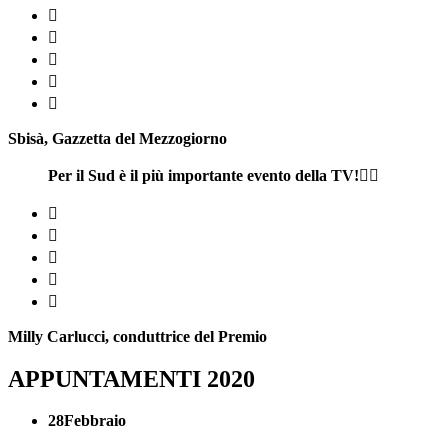





Sbisà, Gazzetta del Mezzogiorno
Per il Sud è il più importante evento della TV!







Milly Carlucci, conduttrice del Premio
APPUNTAMENTI 2020
28
Febbraio