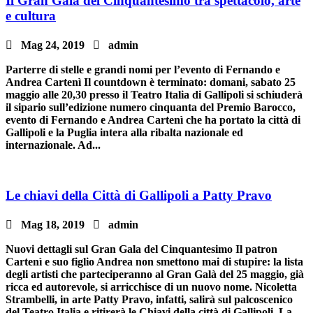
Il Gran Gala del Cinquantesimo tra spettacolo, arte
e cultura

Mag 24, 2019

admin
Parterre di stelle e grandi nomi per l’evento di Fernando e
Andrea Cartenì Il countdown è terminato: domani, sabato 25
maggio alle 20,30 presso il Teatro Italia di Gallipoli si schiuderà
il sipario sull’edizione numero cinquanta del Premio Barocco,
evento di Fernando e Andrea Cartenì che ha portato la città di
Gallipoli e la Puglia intera alla ribalta nazionale ed
internazionale. Ad...
Le chiavi della Città di Gallipoli a Patty Pravo

Mag 18, 2019

admin
Nuovi dettagli sul Gran Gala del Cinquantesimo Il patron
Cartenì e suo figlio Andrea non smettono mai di stupire: la lista
degli artisti che parteciperanno al Gran Galà del 25 maggio, già
ricca ed autorevole, si arricchisce di un nuovo nome. Nicoletta
Strambelli, in arte Patty Pravo, infatti, salirà sul palcoscenico
del Teatro Italia e ritirerà le Chiavi della città di Gallipoli. La